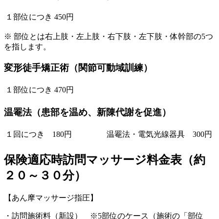
１部位につき
450円
※ 部位とは右上肢・左上肢・右下肢・左下肢・体幹部の5つ
を指します。
変形徒手矯正術（関節可動域訓練）
１部位につき
470円
温罨法（患部を温め、新陳代謝を促進）
１回につき 180円
温罨法・電気光線器具 300円
保険適応時訪問マッサージ料金表（約
２０～３０分）
【あん摩マッサージ指圧】
・
訪問施術料（新設）
※5部位のケース（施術の「部位