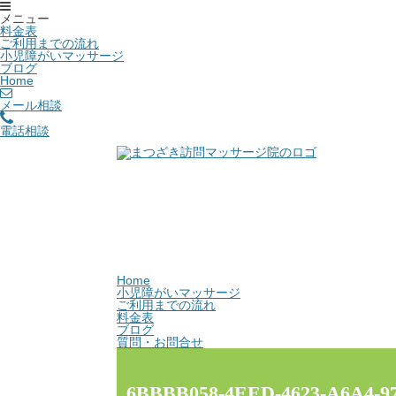
メニュー
料金表
ご利用までの流れ
小児障がいマッサージ
ブログ
Home
メール相談
電話相談
Home
小児障がいマッサージ
ご利用までの流れ
料金表
ブログ
質問・お問合せ
6BBBB058-4EED-4623-A6A4-9