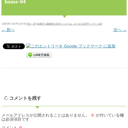
home-04
公開日時:
2017年12月3日
702 × 176
(
倉敷市で脳梗塞の在宅リハビリは、まつざき訪問マッサージ院
)
← 前へ
次へ →
コメントを残す
メールアドレスが公開されることはありません。
※
が付いている欄
は必須項目です
コメント
※