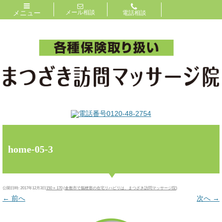
メニュー
メール相談
電話相談
home-05-3
公開日時:
2017年12月3日
150 × 170
(
倉敷市で脳梗塞の在宅リハビリは、まつざき訪問マッサージ院
)
← 前へ
次へ →