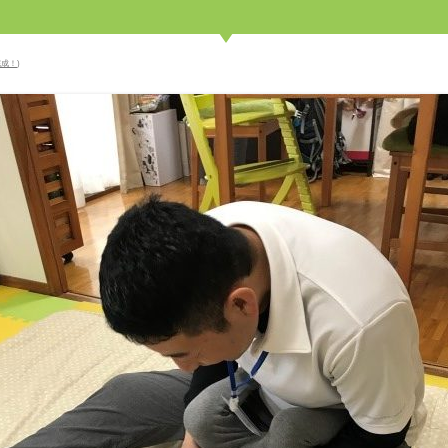
完成！
)